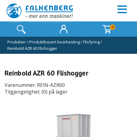
0
Produkter
/
Produktbasert bearbeiding
/
Flisfyring
/
Reinbold AZR 60 Flishogger
Reinbold AZR 60 Flishogger
Varenummer: REIN-AZR60
Tilgjengelighet: (0) på lager