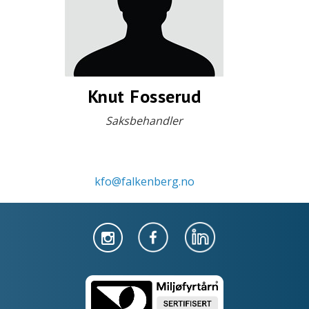
Knut Fosserud
Saksbehandler
kfo@falkenberg.no