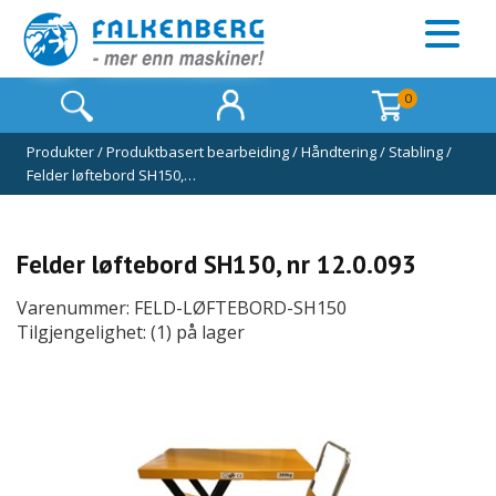
0
Produkter
/
Produktbasert bearbeiding
/
Håndtering / Stabling
/
Felder løftebord SH150,…
Felder løftebord SH150, nr 12.0.093
Varenummer: FELD-LØFTEBORD-SH150
Tilgjengelighet: (1) på lager