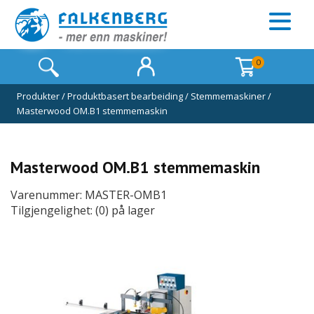
0
Produkter
/
Produktbasert bearbeiding
/
Stemmemaskiner
/
Masterwood OM.B1 stemmemaskin
Masterwood OM.B1 stemmemaskin
Varenummer: MASTER-OMB1
Tilgjengelighet: (0) på lager