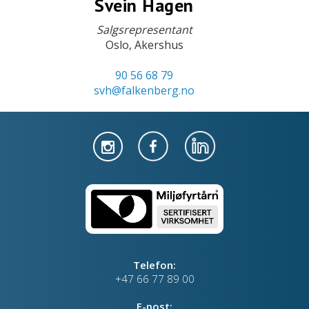
Svein Hagen
Salgsrepresentant
Oslo, Akershus
90 56 68 79
svh@falkenberg.no
Telefon:
+47 66 77 89 00
E-post: