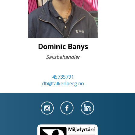
Dominic Banys
Saksbehandler
45735791
db@falkenberg.no