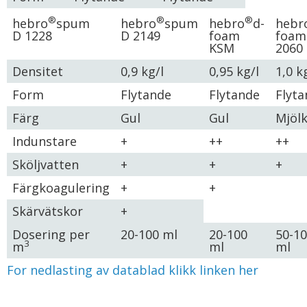
®
®
®
hebro
spum
hebro
spum
hebro
d-
hebr
D 1228
D 2149
foam
foam
KSM
2060
Densitet
0,9 kg/l
0,95 kg/l
1,0 k
Form
Flytande
Flytande
Flyt
Färg
Gul
Gul
Mjölk
Indunstare
+
++
++
Sköljvatten
+
+
+
Färgkoagulering
+
+
Skärvätskor
+
Dosering per
20-100 ml
20-100
50-1
3
m
ml
ml
For nedlasting av datablad klikk linken her