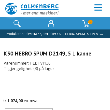
0
Produkter
/
Rekvisita
/
Kjemikalier
/
K30 HEBRO SPUM D2149, 5 L…
K30 HEBRO SPUM D2149, 5 L kanne
Varenummer: HEBTVI130
Tilgjengelighet: (3) på lager
kr
1 074,00
ex. mva.