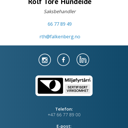
Rolf Tore Hundeide
Saksbehandler
66 77 89 49
rth@falkenberg.no
Telefon:
+47 66 77 89 00
E-post: