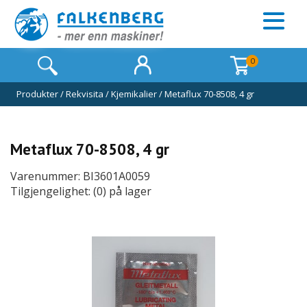
0
Produkter
/
Rekvisita
/
Kjemikalier
/
Metaflux 70-8508, 4 gr
Metaflux 70-8508, 4 gr
Varenummer: BI3601A0059
Tilgjengelighet: (0) på lager