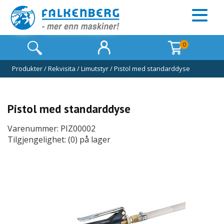
0
Produkter
/
Rekvisita
/
Limutstyr
/
Pistol med standarddyse
Pistol med standarddyse
Varenummer: PIZ00002
Tilgjengelighet: (0) på lager