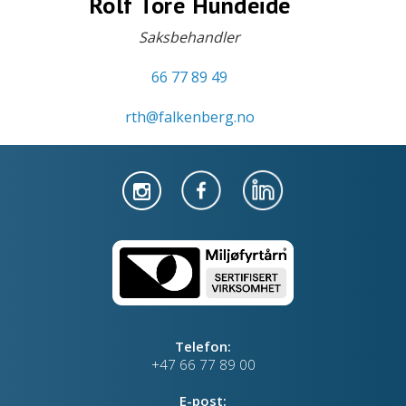
Rolf Tore Hundeide
Saksbehandler
66 77 89 49
rth@falkenberg.no
Telefon:
+47 66 77 89 00
E-post: