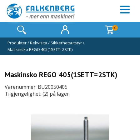
0
Produkter
/
Rekvisita
/
Sikkerhetsutstyr
/
Maskinsko REGO 405(1SETT=2STK)
Maskinsko REGO 405(1SETT=2STK)
Varenummer: BU20050405
Tilgjengelighet: (2) på lager