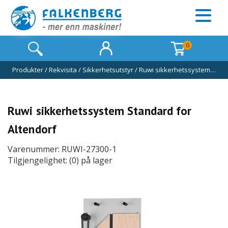
0
Produkter
/
Rekvisita
/
Sikkerhetsutstyr
/
Ruwi sikkerhetssystem…
Ruwi sikkerhetssystem Standard for
Altendorf
Varenummer: RUWI-27300-1
Tilgjengelighet: (0) på lager