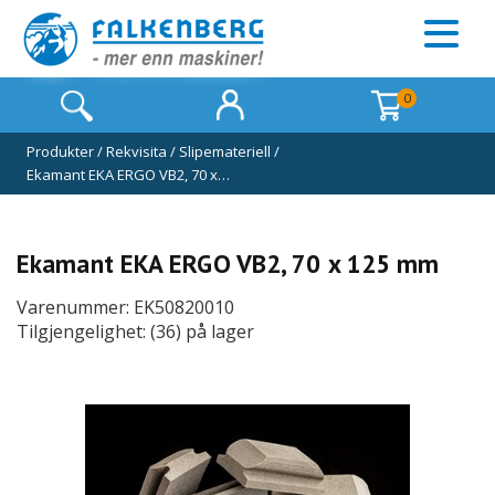
0
Produkter
/
Rekvisita
/
Slipemateriell
/
Ekamant EKA ERGO VB2, 70 x…
Ekamant EKA ERGO VB2, 70 x 125 mm
Varenummer: EK50820010
Tilgjengelighet: (36) på lager