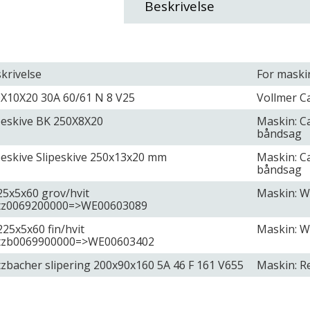
Beskrivelse
krivelse
For maski
X10X20 30A 60/61 N 8 V25
Vollmer C
peskive BK 250X8X20
Maskin: Ca
båndsag
peskive Slipeskive 250x13x20 mm
Maskin: Ca
båndsag
5x5x60 grov/hvit
Maskin: W
tz0069200000=>WE00603089
25x5x60 fin/hvit
Maskin: We
tzb0069900000=>WE00603402
zbacher slipering 200x90x160 5A 46 F 161 V655
Maskin: R