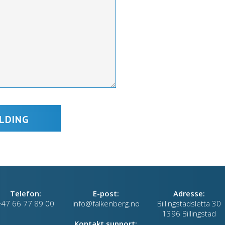
Telefon:
E-post:
Adresse:
+47 66 77 89 00
info@falkenberg.no
Billingstadsletta 30
1396 Billingstad
Kontakt support: