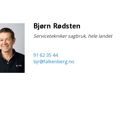
Bjørn Rødsten
Servicetekniker sagbruk, hele landet
91 62 35 44
bjr@falkenberg.no