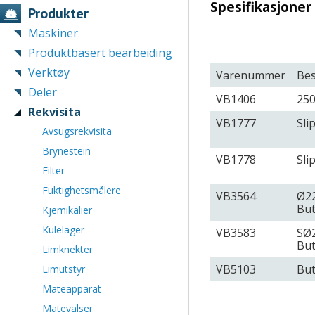
Spesifikasjoner
Produkter
Maskiner
Produktbasert bearbeiding
Verktøy
Varenummer
Bes
Deler
VB1406
250
Rekvisita
VB1777
Sli
Avsugsrekvisita
Brynestein
VB1778
Sli
Filter
Fuktighetsmålere
VB3564
Ø22
Bu
Kjemikalier
Kulelager
VB3583
SØ2
Bu
Limknekter
VB5103
But
Limutstyr
Mateapparat
Matevalser