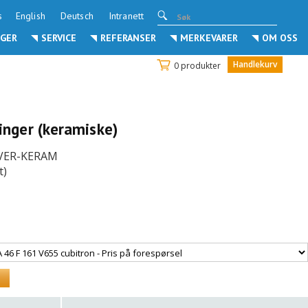
s
English
Deutsch
Intranett
GER
SERVICE
REFERANSER
MERKEVARER
OM OSS
Handlekurv
0 produkter
ringer (keramiske)
IVER-KERAM
t)