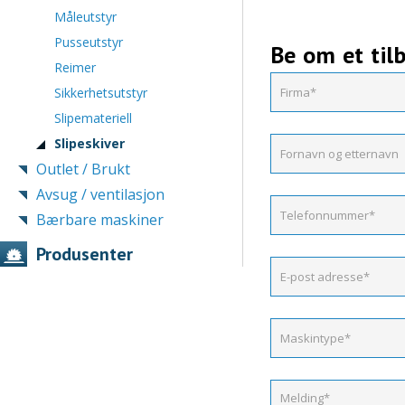
Måleutstyr
Pusseutstyr
Be om et til
Reimer
Sikkerhetsutstyr
Slipemateriell
Slipeskiver
Outlet / Brukt
Avsug / ventilasjon
Bærbare maskiner
Produsenter