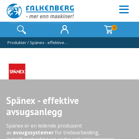
0
Produkter
/
Spänex - effektive…
Spänex - effektive
avsugsanlegg
Spänex er en ledende produsent
av
avsugssystemer
for trebearbeiding,