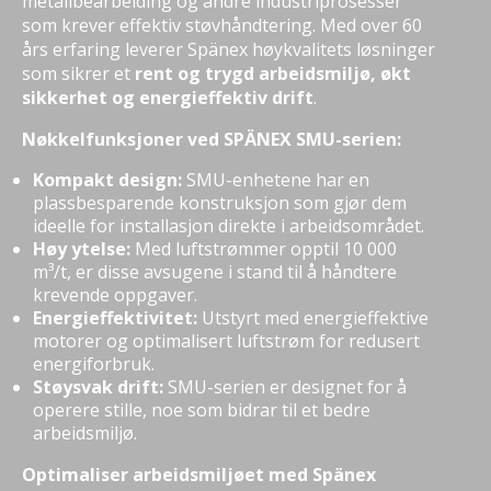
metallbearbeiding og andre industriprosesser
som krever effektiv støvhåndtering. Med over 60
års erfaring leverer Spänex høykvalitets løsninger
som sikrer et
rent og trygd arbeidsmiljø, økt
sikkerhet og energieffektiv drift
.
Nøkkelfunksjoner ved SPÄNEX SMU-serien:
Kompakt design:
SMU-enhetene har en
plassbesparende konstruksjon som gjør dem
ideelle for installasjon direkte i arbeidsområdet.
Høy ytelse:
Med luftstrømmer opptil 10 000
m³/t, er disse avsugene i stand til å håndtere
krevende oppgaver.
Energieffektivitet:
Utstyrt med energieffektive
motorer og optimalisert luftstrøm for redusert
energiforbruk.
Støysvak drift:
SMU-serien er designet for å
operere stille, noe som bidrar til et bedre
arbeidsmiljø.
Optimaliser arbeidsmiljøet med Spänex