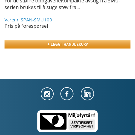
For de større oppgaveneKompakte avsug fra SMU-
serien brukes til å suge støv fra ...
Varenr: SPAN-SMU100
Pris på forespørsel
+ LEGG I HANDLEKURV