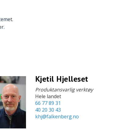
stemet.
r.
Kjetil Hjelleset
Produktansvarlig verktøy
Hele landet
66 77 89 31
40 20 30 43
khj@falkenberg.no