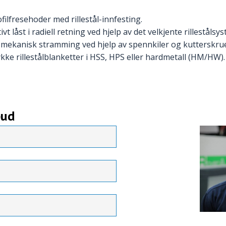
filfresehoder med rillestål-innfesting.
ivt låst i radiell retning ved hjelp av det velkjente rillestålsy
 mekanisk stramming ved hjelp av spennkiler og kutterskrue
ke rillestålblanketter i HSS, HPS eller hardmetall (HM/HW).
bud