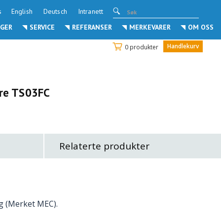
s
English
Deutsch
Intranett
GER
SERVICE
REFERANSER
MERKEVARER
OM OSS
Handlekurv
0 produkter
ere TS03FC
Relaterte produkter
ng (Merket MEC).