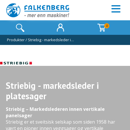
0
Produkter
/
Striebig - markedsleder i…
Striebig - markedsleder i
platesager
Striebig – Markedslederen innen vertikale
panelsager
Striebig er et sveitsisk selskap som siden 1958 har
vært en pioner innen veggsager og vertikale