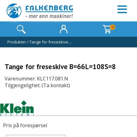
0
Produkter
/
Tange for freseskive…
Tange for freseskive B=66L=108S=8
Varenummer: KLC117.081.N
Tilgjengelighet: (Ta kontakt)
Pris på forespørsel