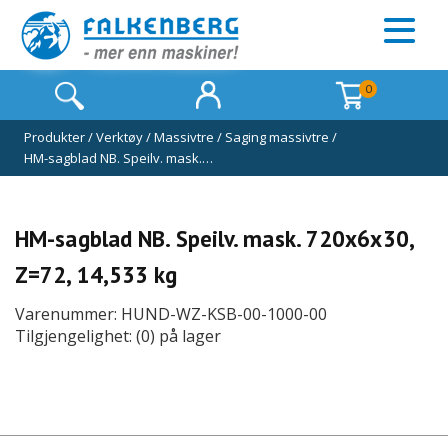
0
Produkter
/
Verktøy
/
Massivtre
/
Saging massivtre
/
HM-sagblad NB. Speilv. mask.…
HM-sagblad NB. Speilv. mask. 720x6x30,
Z=72, 14,533 kg
Varenummer: HUND-WZ-KSB-00-1000-00
Tilgjengelighet: (0) på lager