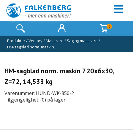
0
Produkter
/
Verktøy
/
Massivtre
/
Saging massivtre
/
HM-sagblad norm. maskin…
HM-sagblad norm. maskin 720x6x30,
Z=72, 14,533 kg
Varenummer: HUND-WK-850-2
Tilgjengelighet: (0) på lager