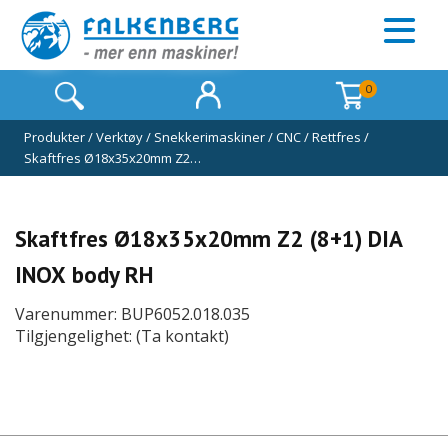
0
Produkter
/
Verktøy
/
Snekkerimaskiner
/
CNC
/
Rettfres
/
Skaftfres Ø18x35x20mm Z2…
Skaftfres Ø18x35x20mm Z2 (8+1) DIA
INOX body RH
Varenummer: BUP6052.018.035
Tilgjengelighet: (Ta kontakt)