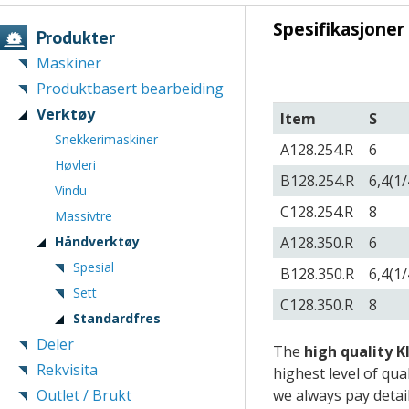
Spesifikasjoner
Produkter
Maskiner
Produktbasert bearbeiding
Verktøy
Item
S
Snekkerimaskiner
A128.254.R
6
Høvleri
B128.254.R
6,4(1/
Vindu
C128.254.R
8
Massivtre
Håndverktøy
A128.350.R
6
Spesial
B128.350.R
6,4(1/
Sett
C128.350.R
8
Standardfres
Deler
The
high quality K
Rekvisita
highest level of qu
Outlet / Brukt
we always pay detail