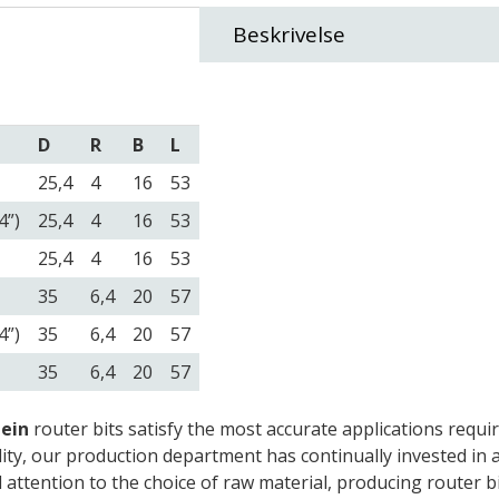
Beskrivelse
D
R
B
L
25,4
4
16
53
4”)
25,4
4
16
53
25,4
4
16
53
35
6,4
20
57
4”)
35
6,4
20
57
35
6,4
20
57
lein
router bits satisfy the most accurate applications requi
ality, our production department has continually invested in
 attention to the choice of raw material, producing router bi