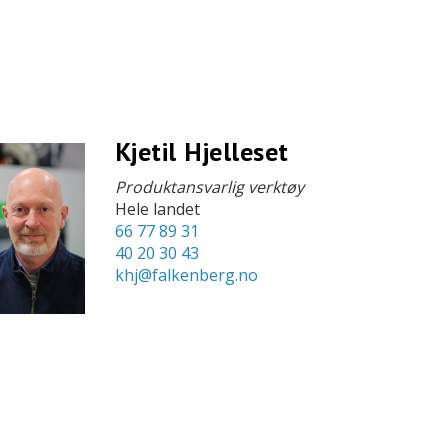
Kjetil Hjelleset
Produktansvarlig verktøy
Hele landet
66 77 89 31
40 20 30 43
khj@falkenberg.no