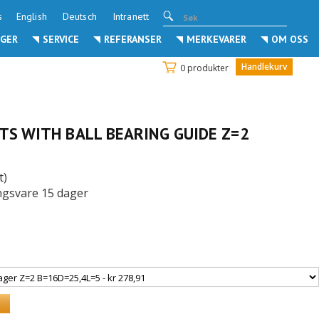
s
English
Deutsch
Intranett
GER
SERVICE
REFERANSER
MERKEVARER
OM OSS
Handlekurv
0 produkter
TS WITH BALL BEARING GUIDE Z=2
t)
lingsvare 15 dager