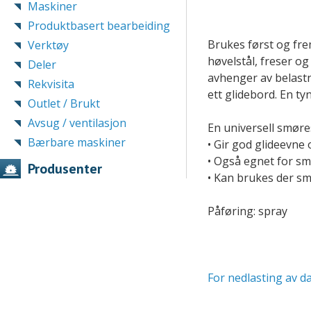
Maskiner
Produktbasert bearbeiding
Brukes først og fre
Verktøy
høvelstål, freser o
Deler
avhenger av belastn
Rekvisita
ett glidebord. En t
Outlet / Brukt
Avsug / ventilasjon
En universell smøre
Bærbare maskiner
• Gir god glideevne
• Også egnet for sm
Produsenter
• Kan brukes der sm
Påføring: spray
For nedlasting av da