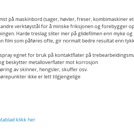
mst på maskinbord (sager, høvler, freser, kombimaskiner et
g andre verktøystål for å minske friksjonen og forebygger o
ingen. Harde treslag sliter mer på glidefilmen enn myke og
ynn film som påføres ofte, gir normalt bedre resultat enn ty
spray egnet for bruk på kontaktflater på trebearbeidingsmas
 og beskytter metalloverflater mot korrosjon
øring av skinner, hengsler, skuffer osv.
ørepunkter ikke er lett tilgjengelige
tablad klikk her