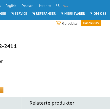
s
English
Deutsch
Intranett
GER
SERVICE
REFERANSER
MERKEVARER
OM OSS
Handlekurv
0 produkter
22-2411
er
Relaterte produkter