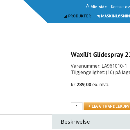
Min side
Kontakt os
PRODUKTER
MASKINLØSNIN
Waxilit Glidespray 
Varenummer: LA961010-1
Tilgjengelighet: (16) på lag
kr
289,00
ex. mva.
Beskrivelse