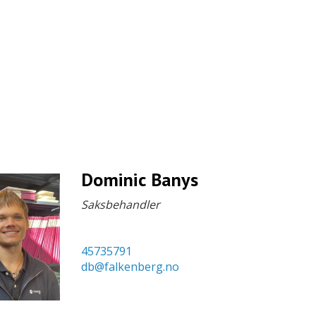
Dominic Banys
Saksbehandler
45735791
db@falkenberg.no