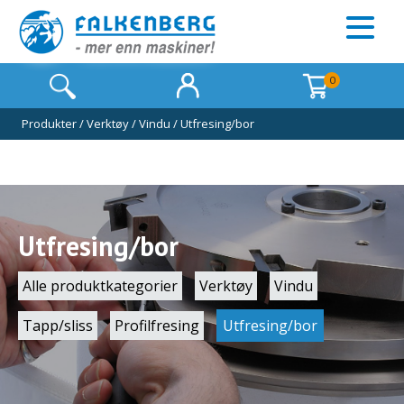
0
Produkter
/
Verktøy
/
Vindu
/
Utfresing/bor
Utfresing/bor
Alle produktkategorier
Verktøy
Vindu
Tapp/sliss
Profilfresing
Utfresing/bor