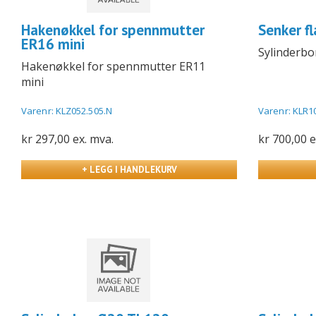
Hakenøkkel for spennmutter
Senker f
ER16 mini
Sylinderb
Hakenøkkel for spennmutter ER11
mini
Varenr: KLZ052.505.N
Varenr: KLR1
kr 297,00 ex. mva.
kr 700,00 e
+ LEGG I HANDLEKURV