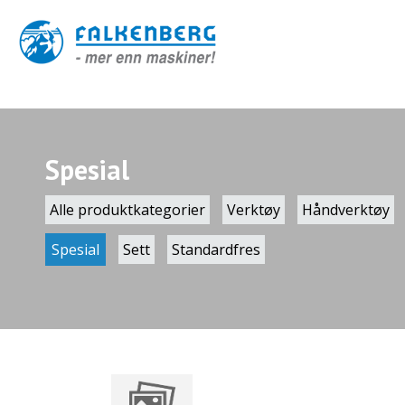
Spesial
Alle produktkategorier
Verktøy
Håndverktøy
Spesial
Sett
Standardfres