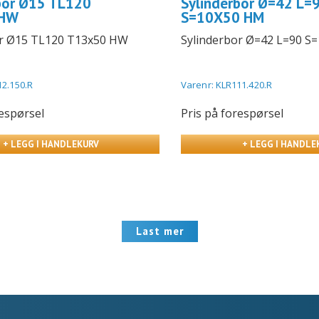
bor Ø15 TL120
Sylinderbor Ø=42 L=
 HW
S=10X50 HM
or Ø15 TL120 T13x50 HW
Sylinderbor Ø=42 L=90 S
12.150.R
Varenr: KLR111.420.R
respørsel
Pris på forespørsel
+ LEGG I HANDLEKURV
+ LEGG I HANDLE