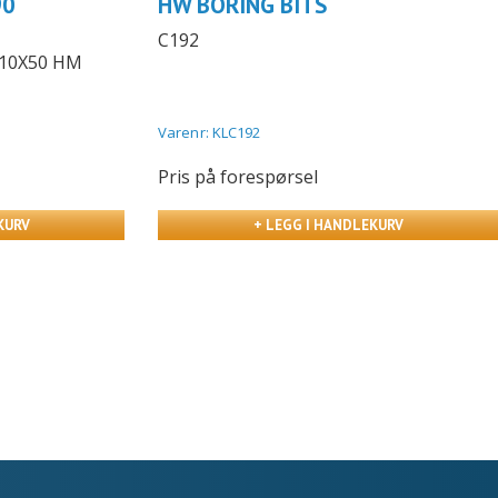
90
HW BORING BITS
C192
=10X50 HM
Varenr: KLC192
Pris på forespørsel
KURV
+ LEGG I HANDLEKURV