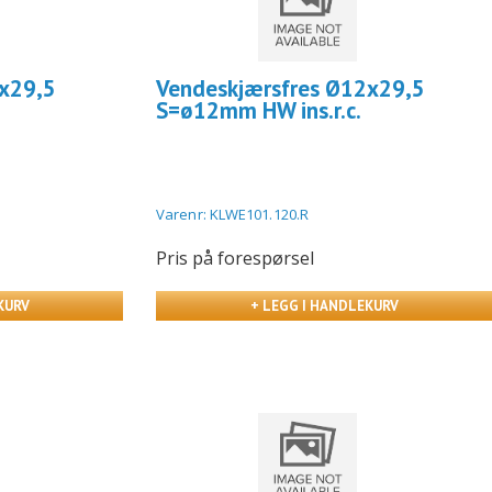
x29,5
Vendeskjærsfres Ø12x29,5
S=ø12mm HW ins.r.c.
Varenr: KLWE101.120.R
Pris på forespørsel
KURV
+ LEGG I HANDLEKURV