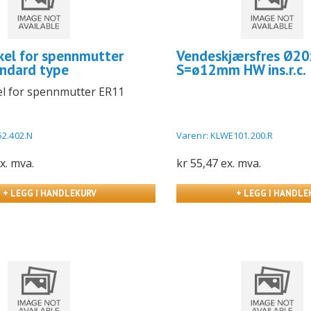
el for spennmutter
Vendeskjærsfres Ø20
ndard type
S=ø12mm HW ins.r.c.
l for spennmutter ER11
52.402.N
Varenr: KLWE101.200.R
x. mva.
kr 55,47 ex. mva.
+ LEGG I HANDLEKURV
+ LEGG I HANDLE