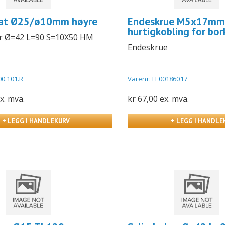
lat Ø25/ø10mm høyre
Endeskrue M5x17mm
hurtigkobling for bor
or Ø=42 L=90 S=10X50 HM
Endeskrue
00.101.R
Varenr: LE00186017
x. mva.
kr 67,00 ex. mva.
+ LEGG I HANDLEKURV
+ LEGG I HANDLE