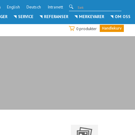
s
English
Deutsch
Intranett
GER
SERVICE
REFERANSER
MERKEVARER
OM OSS
Handlekurv
0 produkter