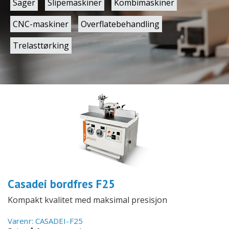
Sager
Slipemaskiner
Kombimaskiner
CNC-maskiner
Overflatebehandling
Trelasttørking
Casadei bordfres F25
Kompakt kvalitet med maksimal presisjon
Varenr: CASADEI-F25