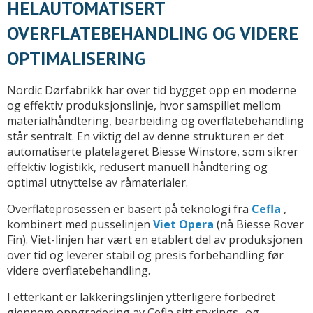
HELAUTOMATISERT
OVERFLATEBEHANDLING OG VIDERE
OPTIMALISERING
Nordic Dørfabrikk har over tid bygget opp en moderne
og effektiv produksjonslinje, hvor samspillet mellom
materialhåndtering, bearbeiding og overflatebehandling
står sentralt. En viktig del av denne strukturen er det
automatiserte platelageret Biesse Winstore, som sikrer
effektiv logistikk, redusert manuell håndtering og
optimal utnyttelse av råmaterialer.
Overflateprosessen er basert på teknologi fra
Cefla
,
kombinert med pusselinjen
Viet Opera
(nå Biesse Rover
Fin). Viet-linjen har vært en etablert del av produksjonen
over tid og leverer stabil og presis forbehandling før
videre overflatebehandling.
I etterkant er lakkeringslinjen ytterligere forbedret
gjennom oppgradering av Cefla sitt styrings- og