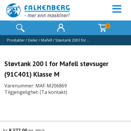
0
Produkter
/
Deler
/
Mafell
/
Støvtank 200 l for…
Støvtank 200 l for Mafell støvsuger
(91C401) Klasse M
Varenummer: MAF-M206869
Tilgjengelighet: (Ta kontakt)
kr
8 377,00
ex. mva.