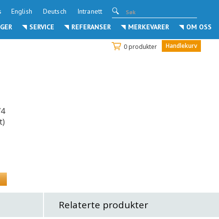
s
English
Deutsch
Intranett
GER
SERVICE
REFERANSER
MERKEVARER
OM OSS
Handlekurv
0 produkter
74
t)
Relaterte produkter