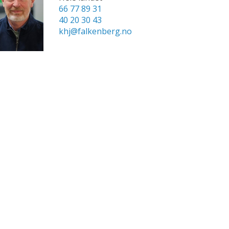
66 77 89 31
40 20 30 43
khj@falkenberg.no