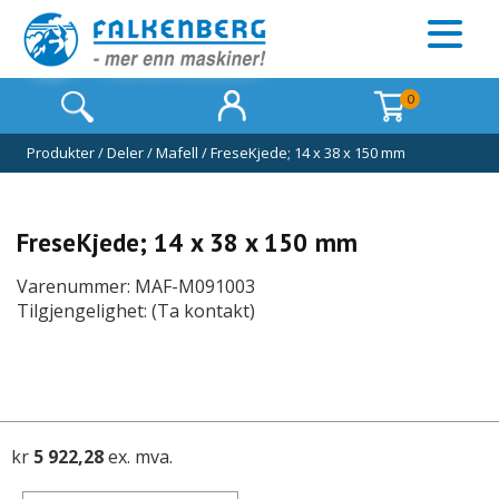
0
Produkter
/
Deler
/
Mafell
/
FreseKjede; 14 x 38 x 150 mm
FreseKjede; 14 x 38 x 150 mm
Varenummer: MAF-M091003
Tilgjengelighet: (Ta kontakt)
kr
5 922,28
ex. mva.