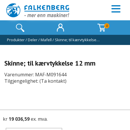
0
Produkter
/
Deler
/
Mafell
/
Skinne; til kærvtykkelse…
Skinne; til kærvtykkelse 12 mm
Varenummer: MAF-M091644
Tilgjengelighet: (Ta kontakt)
kr
19 036,59
ex. mva.