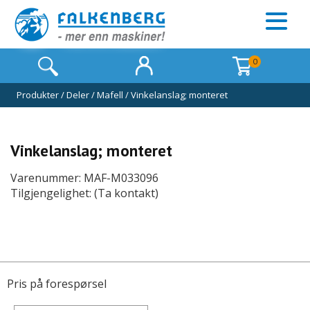
0
Produkter
/
Deler
/
Mafell
/
Vinkelanslag; monteret
Vinkelanslag; monteret
Varenummer: MAF-M033096
Tilgjengelighet: (Ta kontakt)
Pris på forespørsel