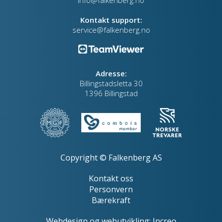
info@falkenberg.no
Kontakt support:
service@falkenberg.no
Adresse:
Billingstadsletta 30
1396 Billingstad
Copyright © Falkenberg AS
Kontakt oss
Personvern
Bærekraft
Webdesign
og
webutvikling
:
Increo