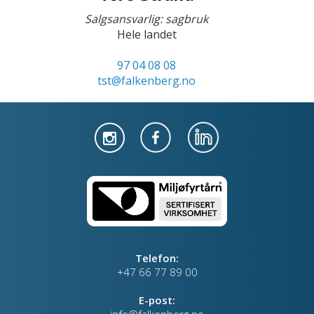
Salgsansvarlig: sagbruk
Hele landet
97 04 08 08
tst@falkenberg.no
Telefon:
+47 66 77 89 00
E-post: