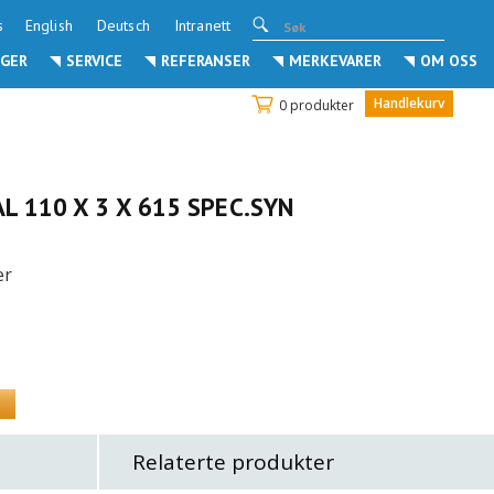
s
English
Deutsch
Intranett
GER
SERVICE
REFERANSER
MERKEVARER
OM OSS
Handlekurv
0 produkter
 110 X 3 X 615 SPEC.SYN
er
Relaterte produkter