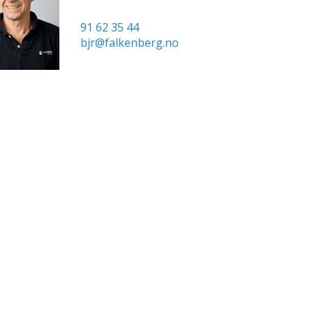
91 62 35 44
bjr@falkenberg.no