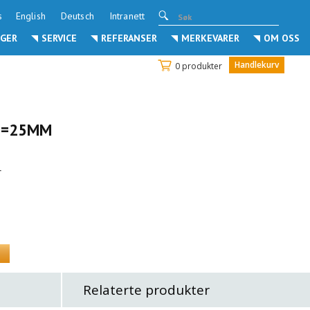
s
English
Deutsch
Intranett
GER
SERVICE
REFERANSER
MERKEVARER
OM OSS
Handlekurv
0 produkter
T=25MM
r
Relaterte produkter