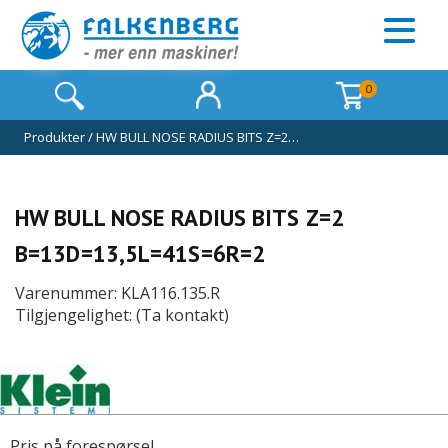
0
Produkter
/
HW BULL NOSE RADIUS BITS Z=2…
HW BULL NOSE RADIUS BITS Z=2
B=13D=13,5L=41S=6R=2
Varenummer: KLA116.135.R
Tilgjengelighet: (Ta kontakt)
Pris på forespørsel