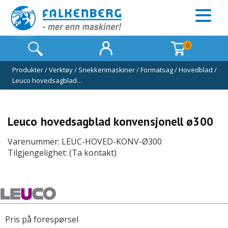
0
Produkter
/
Verktøy
/
Snekkerimaskiner
/
Formatsag
/
Hovedblad
/
Leuco hovedsagblad…
Leuco hovedsagblad konvensjonell ø300
Varenummer: LEUC-HOVED-KONV-Ø300
Tilgjengelighet: (Ta kontakt)
Pris på forespørsel