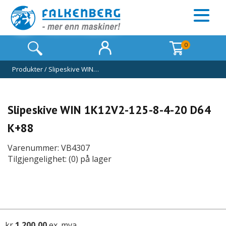
0
Produkter
/
Slipeskive WIN…
Slipeskive WIN 1K12V2-125-8-4-20 D64
K+88
Varenummer: VB4307
Tilgjengelighet: (0) på lager
kr
1 200,00
ex. mva.