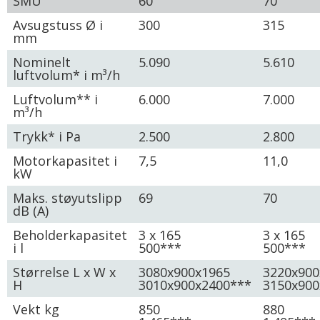
SMU
60
70
Avsugstuss Ø i
300
315
mm
Nominelt
5.090
5.610
luftvolum* i m³/h
Luftvolum** i
6.000
7.000
m³/h
Trykk* i Pa
2.500
2.800
Motorkapasitet i
7,5
11,0
kW
Maks. støyutslipp
69
70
dB (A)
Beholderkapasitet
3 x 165
3 x 165
i l
500***
500***
Størrelse L x W x
3080x900x1965
3220x900
H
3010x900x2400***
3150x900
Vekt kg
850
880