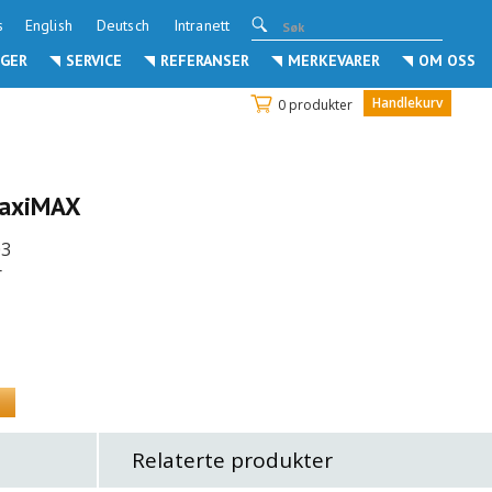
s
English
Deutsch
Intranett
GER
SERVICE
REFERANSER
MERKEVARER
OM OSS
Handlekurv
0 produkter
MaxiMAX
03
r
Relaterte produkter