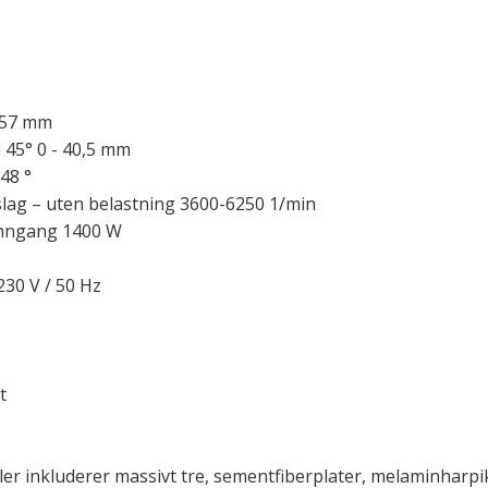
 57 mm
 45° 0 - 40,5 mm
48 °
slag – uten belastning 3600-6250 1/min
inngang 1400 W
30 V / 50 Hz
t
er inkluderer massivt tre, sementfiberplater, melaminharpik