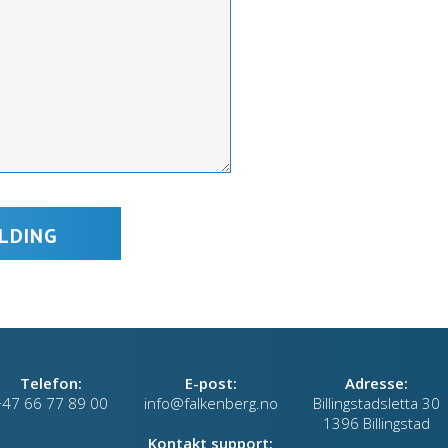
Telefon:
E-post:
Adresse:
+47 66 77 89 00
info@falkenberg.no
Billingstadsletta 30
1396 Billingstad
Kontakt support: