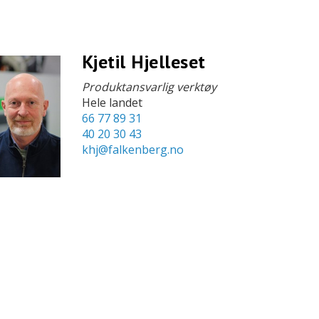
Kjetil Hjelleset
Produktansvarlig verktøy
Hele landet
66 77 89 31
40 20 30 43
khj@falkenberg.no