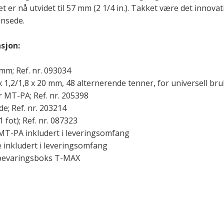
er nå utvidet til 57 mm (2 1/4 in.). Takket være det innova
ensede.
sjon:
mm; Ref. nr. 093034
 1,2/1,8 x 20 mm, 48 alternerende tenner, for universell bru
r MT-PA; Ref. nr. 205398
de; Ref. nr. 203214
 fot); Ref. nr. 087323
MT-PA inkludert i leveringsomfang
e inkludert i leveringsomfang
bevaringsboks T-MAX