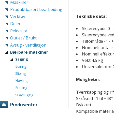
Maskiner
Produktbasert bearbeiding
Tekniske data:
Verktøy
Deler
Skjæredybde 0 -
Rekvisita
Skjæredybde ved
Outlet / Brukt
Tiltområde -1 - +
Avsug / ventilasjon
Nominelt antall 
Bærbare maskiner
Nominell effekt
Saging
Vekt 4,5 kg
Boring
Universalmotor 2
Sliping
Muligheter:
Høvling
Fresing
Tverrkapping og rif
Støvsuging
Skråsnitt -1 til +48°
Produsenter
Dykkutt
Kompatible material