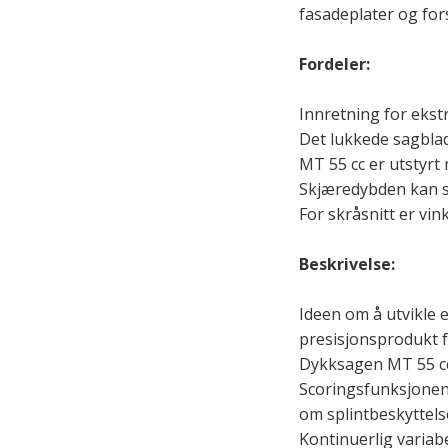
fasadeplater og fors
Fordeler:
Innretning for ekstr
Det lukkede sagblad
MT 55 cc er utstyrt
Skjæredybden kan st
For skråsnitt er vin
Beskrivelse:
Ideen om å utvikle e
presisjonsprodukt 
Dykksagen MT 55 cc 
Scoringsfunksjonen 
om splintbeskyttelse
Kontinuerlig variab