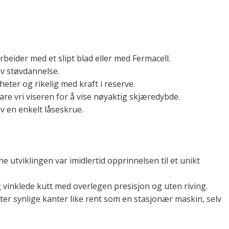
rbeider med et slipt blad eller med Fermacell.
av støvdannelse.
ter og rikelig med kraft i reserve.
are vri viseren for å vise nøyaktig skjæredybde.
av en enkelt låseskrue.
e utviklingen var imidlertid opprinnelsen til et unikt
 vinklede kutt med overlegen presisjon og uten riving.
ter synlige kanter like rent som en stasjonær maskin, selv