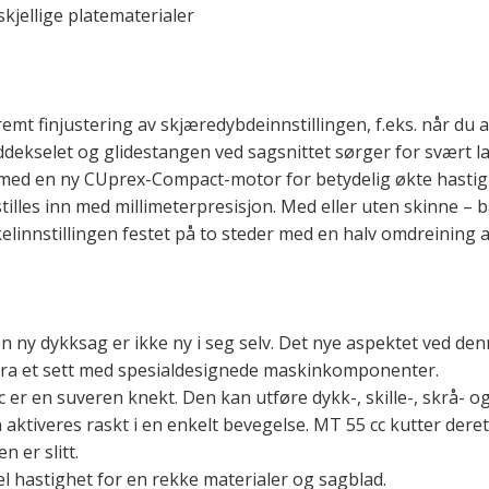
kjellige platematerialer
emt finjustering av skjæredybdeinnstillingen, f.eks. når du a
dekselet og glidestangen ved sagsnittet sørger for svært l
 med en ny CUprex-Compact-motor for betydelig økte hastighe
illes inn med millimeterpresisjon. Med eller uten skinne – b
kelinnstillingen festet på to steder med en halv omdreining 
n ny dykksag er ikke ny i seg selv. Det nye aspektet ved denn
fra et sett med spesialdesignede maskinkomponenter.
er en suveren knekt. Den kan utføre dykk-, skille-, skrå- og
aktiveres raskt i en enkelt bevegelse. MT 55 cc kutter deret
n er slitt.
el hastighet for en rekke materialer og sagblad.