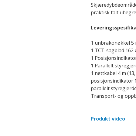
Skjæredybdeområdet 
praktisk talt ubegr
Leveringsspesifika
1 unbrakonøkkel 5 
1 TCT-sagblad 162 x
1 Posisjonsindikato
1 Parallelt styregjer
1 nettkabel 4 m (13,1
posisjonsindikator 
parallelt styregjerd
Transport- og opp
Produkt video