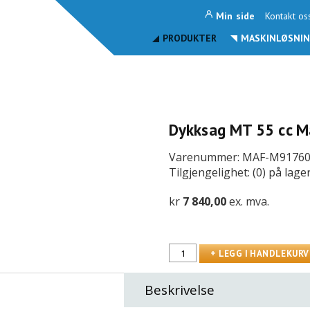
Min side
Kontakt os
PRODUKTER
MASKINLØSNIN
Dykksag MT 55 cc 
Varenummer: MAF-M9176
Tilgjengelighet: (0) på lage
kr
7 840,00
ex. mva.
Beskrivelse